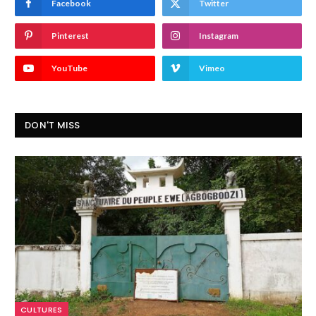
Facebook
Twitter
Pinterest
Instagram
YouTube
Vimeo
DON'T MISS
CULTURES