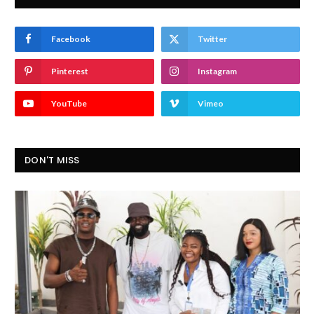
Facebook
Twitter
Pinterest
Instagram
YouTube
Vimeo
DON'T MISS