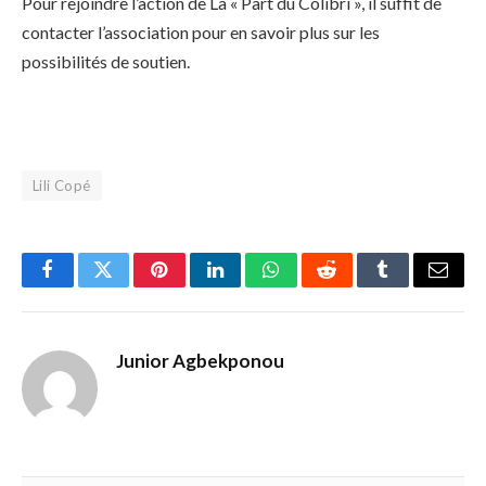
Pour rejoindre l’action de La « Part du Colibri », il suffit de
contacter l’association pour en savoir plus sur les
possibilités de soutien.
Lili Copé
Facebook
Twitter
Pinterest
LinkedIn
WhatsApp
Reddit
Tumblr
Email
Junior Agbekponou