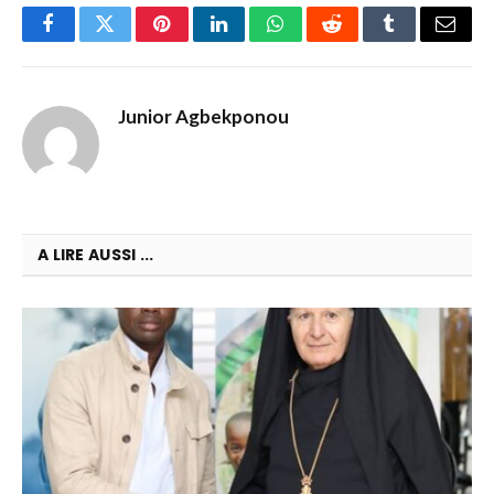
Facebook
Twitter
Pinterest
LinkedIn
WhatsApp
Reddit
Tumblr
Email
Junior Agbekponou
A LIRE AUSSI ...