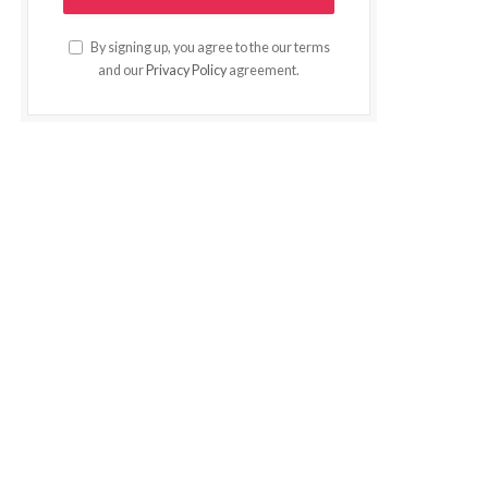
By signing up, you agree to the our terms
and our
Privacy Policy
agreement.