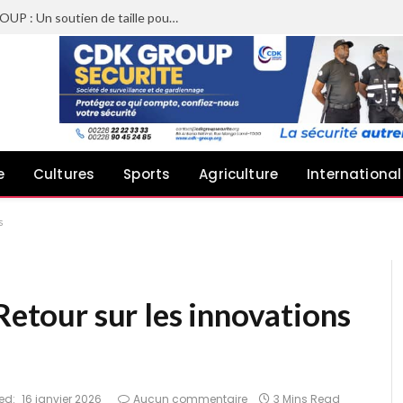
Sheyi Adebayor aux côtés de CDK GROUP : Un soutien de taille pour le concert de Joachin Migos
e
Cultures
Sports
Agriculture
International
s
Retour sur les innovations
ed:
16 janvier 2026
Aucun commentaire
3 Mins Read