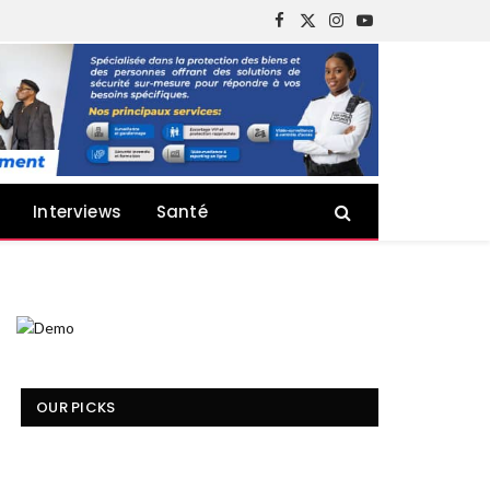
Facebook
X
Instagram
YouTube
(Twitter)
Interviews
Santé
OUR PICKS