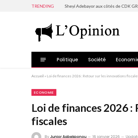
TRENDING
Politique
Société
Economi
Accueil
»
Loi de finances 2026 : Retour sur les innovations fiscale
ECONOMIE
Loi de finances 2026 : 
fiscales
By
Junior Agbekponou
16 janvier 2026
Updat