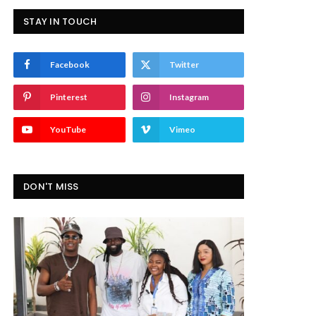
STAY IN TOUCH
Facebook
Twitter
Pinterest
Instagram
YouTube
Vimeo
DON'T MISS