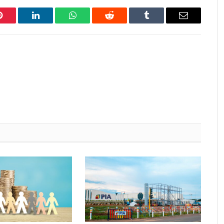
Pinterest
LinkedIn
WhatsApp
Reddit
Tumblr
Email