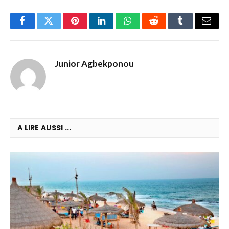
Facebook
Twitter
Pinterest
LinkedIn
WhatsApp
Reddit
Tumblr
Email
Junior Agbekponou
A LIRE AUSSI ...