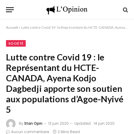
Accueil
»
Lutte contre Covid 19 : le Représentant du HCTE-CANADA, Ayena Kodjo Dagbedji apporte son soutien aux populations d’Agoe-Nyivé 5
SOCIÉTÉ
Lutte contre Covid 19 : le
Représentant du HCTE-
CANADA, Ayena Kodjo
Dagbedji apporte son soutien
aux populations d’Agoe-Nyivé
5
By
Stan Opin
13 juin 2020
Updated:
14 juin 2020
Aucun commentaire
2 Mins Read