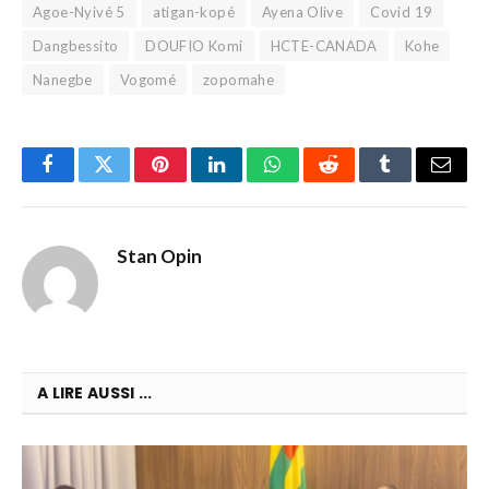
Agoe-Nyivé 5
atigan-kopé
Ayena Olive
Covid 19
Dangbessito
DOUFIO Komi
HCTE-CANADA
Kohe
Nanegbe
Vogomé
zopomahe
Facebook
Twitter
Pinterest
LinkedIn
WhatsApp
Reddit
Tumblr
Email
Stan Opin
A LIRE AUSSI ...