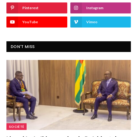
Pinterest
Instagram
YouTube
Vimeo
DON'T MISS
SOCIÉTÉ