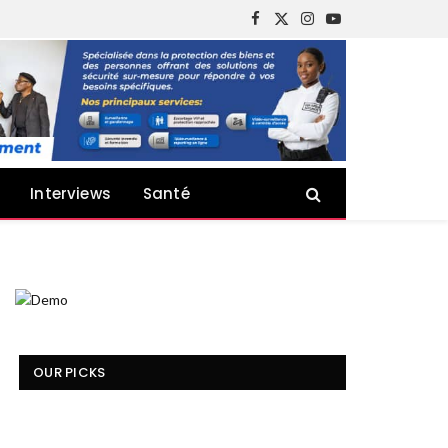
Facebook
X
Instagram
YouTube
(Twitter)
Interviews
Santé
OUR PICKS