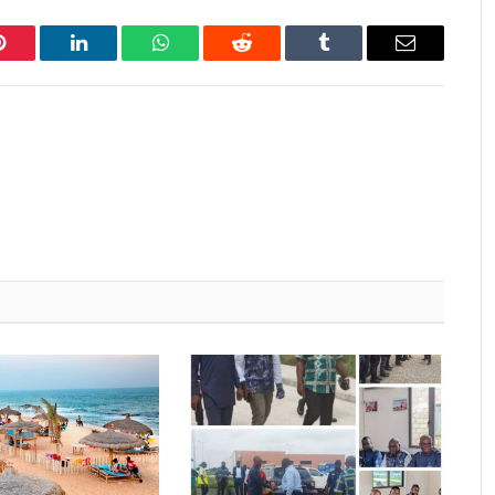
Pinterest
LinkedIn
WhatsApp
Reddit
Tumblr
Email