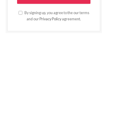
By signing up, you agree to the our terms
and our
Privacy Policy
agreement.