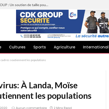
Sheyi Adebayor aux côtés de CDK GROUP : Un soutien de taille pour le concert de Joachin Migos
e
Cultures
Sports
Agriculture
International
s cadres soutiennent les populations
virus: À Landa, Moïse
utiennent les populations
 2020
Aucun commentaire
2 Mins Read