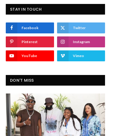
STAY IN TOUCH
Facebook
Twitter
Pinterest
Instagram
YouTube
Vimeo
DON'T MISS