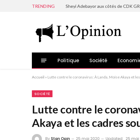
TRENDING
Politique
Société
Economi
Accueil
»
Lutte contre le coronavirus: À Landa, Moïse Akaya et le
SOCIÉTÉ
Lutte contre le corona
Akaya et les cadres so
By
Stan Opin
25 mai 2020
Updated:
25 mai