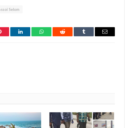
assoi Selom
Pinterest
LinkedIn
WhatsApp
Reddit
Tumblr
Email