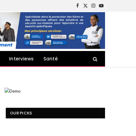
Facebook
X
Instagram
YouTube
(Twitter)
Interviews
Santé
OUR PICKS