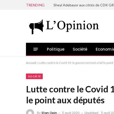
TRENDING
Politique
Société
Economi
Accueil
»
Lutte contre le Covid 19: le gouvernement a fait le poin
SOCIÉTÉ
Lutte contre le Covid 
le point aux députés
By
Stan Opin
11 avril 2020
Updated:
11 avril 