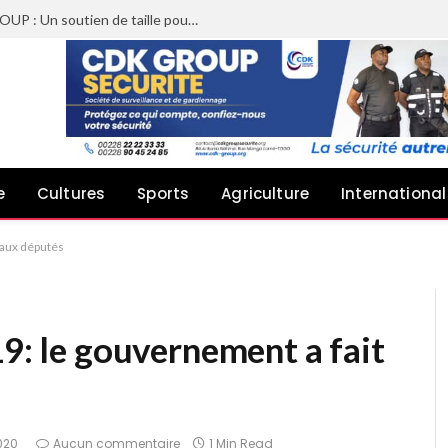
Sheyi Adebayor aux côtés de CDK GROUP : Un soutien de taille pour le concert de Joachin Migos
e
Cultures
Sports
Agriculture
International
t aux députés
19: le gouvernement a fait
2020
Aucun commentaire
1 Min Read