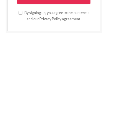
By signing up, you agree to the our terms
and our
Privacy Policy
agreement.