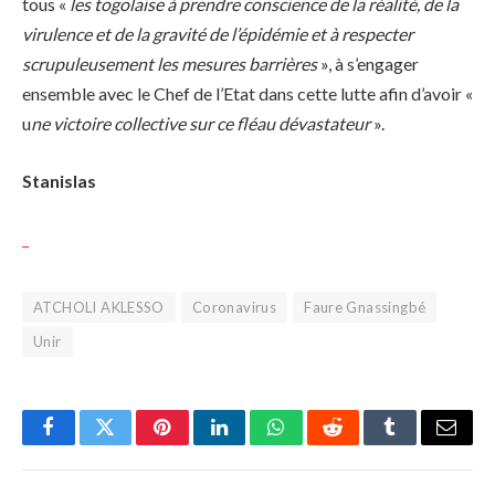
tous «
les togolaise à prendre conscience de la réalité, de la
virulence et de la gravité de l’épidémie et à respecter
scrupuleusement les mesures barrières
», à s’engager
ensemble avec le Chef de l’Etat dans cette lutte afin d’avoir «
u
ne victoire collective sur ce fléau dévastateur
».
Stanislas
_
ATCHOLI AKLESSO
Coronavirus
Faure Gnassingbé
Unir
Facebook
Twitter
Pinterest
LinkedIn
WhatsApp
Reddit
Tumblr
Email