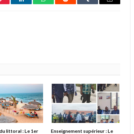
Pinterest
LinkedIn
WhatsApp
Reddit
Tumblr
Email
u littoral : Le 1er
Enseignement supérieur : Le