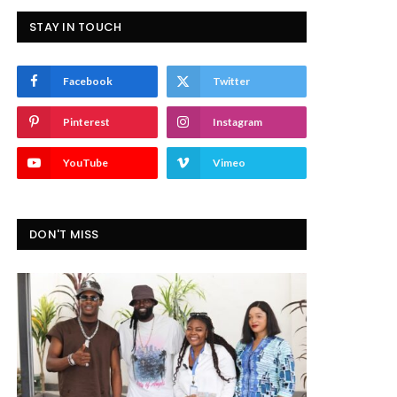
STAY IN TOUCH
Facebook
Twitter
Pinterest
Instagram
YouTube
Vimeo
DON'T MISS