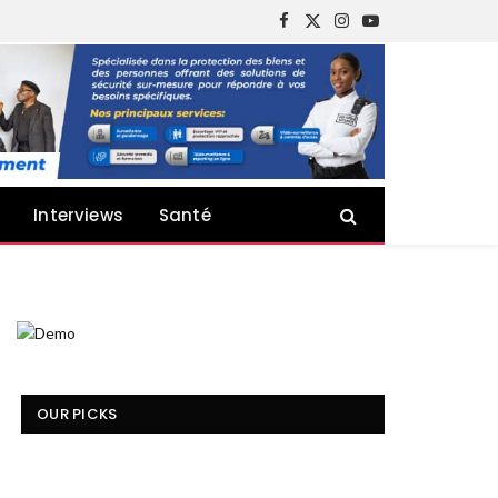
Facebook
X
Instagram
YouTube
(Twitter)
Interviews
Santé
OUR PICKS