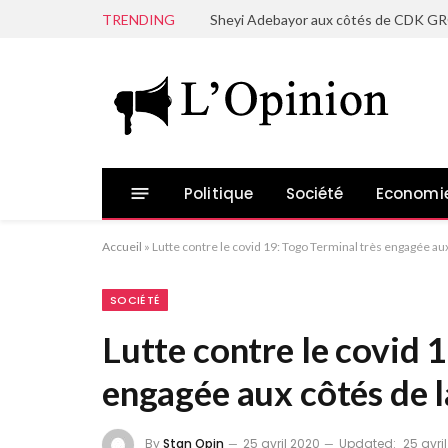
TRENDING
Politique
Société
Economi
Accueil
»
Lutte contre le covid 19: Togo Terminal très engagée au
SOCIÉTÉ
Lutte contre le covid 
engagée aux côtés de l
By
Stan Opin
25 avril 2020
Updated:
25 avri