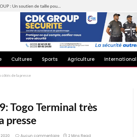
Sheyi Adebayor aux côtés de CDK GROUP : Un soutien de taille pour le concert de Joachin Migos
e
Cultures
Sports
Agriculture
International
x côtés de la presse
19: Togo Terminal très
a presse
l 2020
Aucun commentaire
2 Mins Read