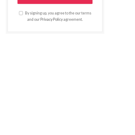
By signing up, you agree to the our terms
and our
Privacy Policy
agreement.