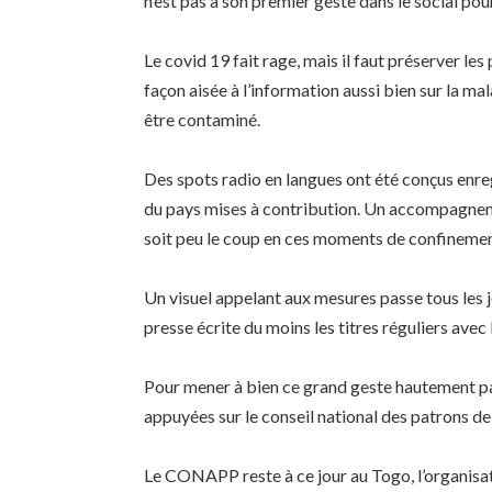
n’est pas à son premier geste dans le social pou
Le covid 19 fait rage, mais il faut préserver les
façon aisée à l’information aussi bien sur la 
être contaminé.
Des spots radio en langues ont été conçus enre
du pays mises à contribution. Un accompagneme
soit peu le coup en ces moments de confinemen
Un visuel appelant aux mesures passe tous les jo
presse écrite du moins les titres réguliers ave
Pour mener à bien ce grand geste hautement patr
appuyées sur le conseil national des patrons 
Le CONAPP reste à ce jour au Togo, l’organisat