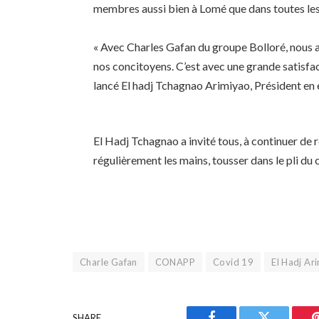
membres aussi bien à Lomé que dans toutes les
« Avec Charles Gafan du groupe Bolloré, nous 
nos concitoyens. C’est avec une grande satisfac
lancé El hadj Tchagnao Arimiyao, Président e
El Hadj Tchagnao a invité tous, à continuer de
régulièrement les mains, tousser dans le pli du 
Charle Gafan
CONAPP
Covid 19
El Hadj A
SHARE.