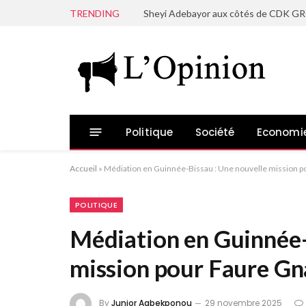
TRENDING
Politique
Société
Economi
Accueil
»
Médiation en Guinnée-Bissau : Une nouvelle mission 
POLITIQUE
Médiation en Guinnée-
mission pour Faure Gn
By
Junior Agbekponou
29 novembre 2025