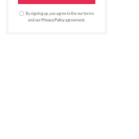
By signing up, you agree to the our terms
and our
Privacy Policy
agreement.