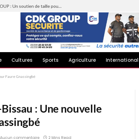
Sheyi Adebayor aux côtés de CDK GROUP : Un soutien de taille pour le concert de Joachin Migos
e
Cultures
Sports
Agriculture
International
pour Faure Gnassingbé
Bissau : Une nouvelle
assingbé
Aucun commentaire
2 Mins Read