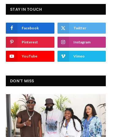
STAY IN TOUCH
Facebook
Twitter
Pinterest
Instagram
YouTube
Vimeo
DON'T MISS