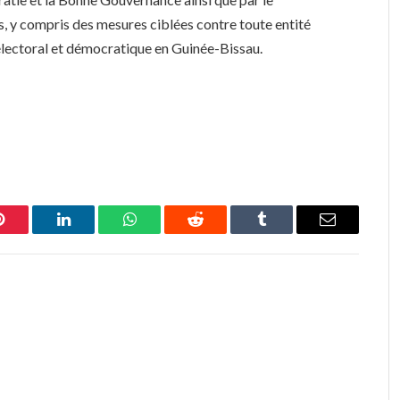
s, y compris des mesures ciblées contre toute entité
lectoral et démocratique en Guinée-Bissau.
Pinterest
LinkedIn
WhatsApp
Reddit
Tumblr
Email