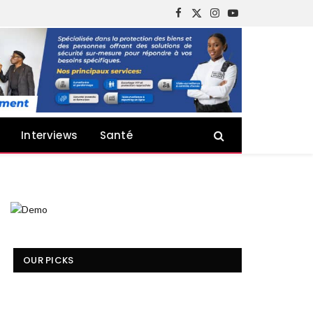
Facebook
X
Instagram
YouTube
(Twitter)
Interviews
Santé
OUR PICKS