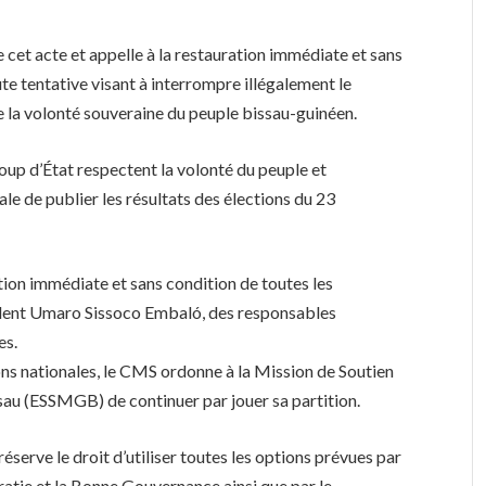
cet acte et appelle à la restauration immédiate et sans
oute tentative visant à interrompre illégalement le
 la volonté souveraine du peuple bissau-guinéen.
coup d’État respectent la volonté du peuple et
e de publier les résultats des élections du 23
tion immédiate et sans condition de toutes les
sident Umaro Sissoco Embaló, des responsables
es.
tions nationales, le CMS ordonne à la Mission de Soutien
sau (ESSMGB) de continuer par jouer sa partition.
éserve le droit d’utiliser toutes les options prévues par
atie et la Bonne Gouvernance ainsi que par le