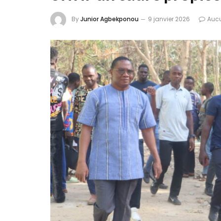
By
Junior Agbekponou
9 janvier 2026
Auc