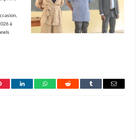
ccasion,
2026 à
nnels
Pinterest
LinkedIn
WhatsApp
Reddit
Tumblr
Email