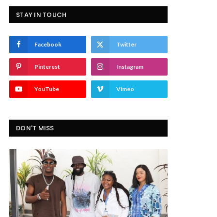
STAY IN TOUCH
Facebook
Twitter
Pinterest
Instagram
YouTube
Vimeo
DON'T MISS