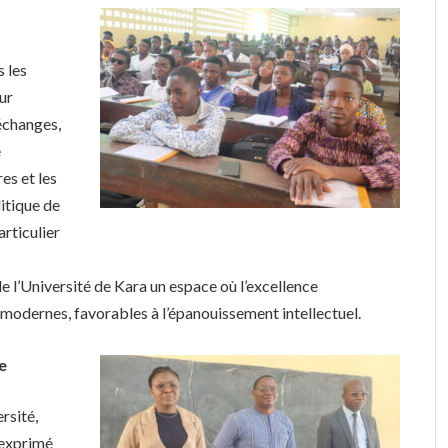
s les
our
échanges,
e
res et les
litique de
rticulier
e l’Université de Kara un espace où l’excellence
modernes, favorables à l’épanouissement intellectuel.
e
ersité,
exprimé