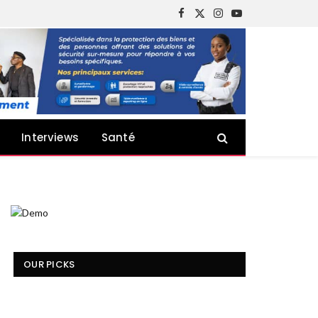
Facebook
X
Instagram
YouTube
(Twitter)
Interviews
Santé
OUR PICKS