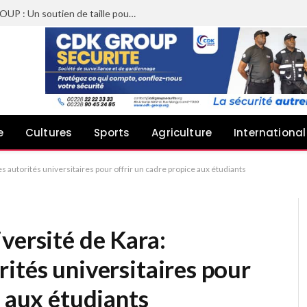
Sheyi Adebayor aux côtés de CDK GROUP : Un soutien de taille pour le concert de Joachin Migos
e
Cultures
Sports
Agriculture
International
 autorités universitaires pour offrir un cadre propice aux étudiants
versité de Kara:
ités universitaires pour
e aux étudiants