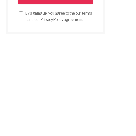
By signing up, you agree to the our terms
and our
Privacy Policy
agreement.