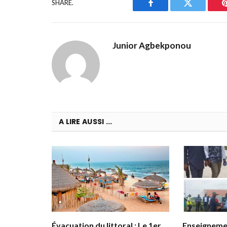
SHARE.
Facebook
Twitter
Junior Agbekponou
A LIRE AUSSI ...
Évacuation du littoral : Le 1er
Enseignemen