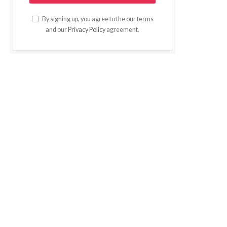
By signing up, you agree to the our terms
and our
Privacy Policy
agreement.