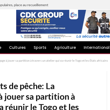
pulaires, place au recueillement
e
Cultures
Sports
Agriculture
International
 jouer sa partition à travers un atelier qui va réunir le Togo et les États africains
ts de pêche: La
ouer sa partition à
a réunir le Togo et les