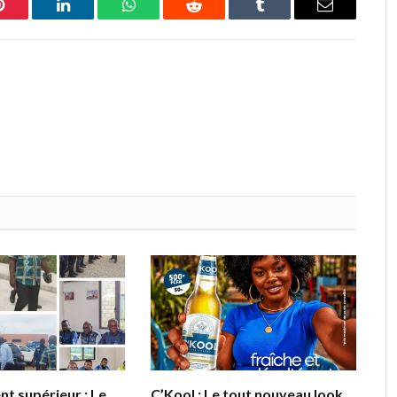
Pinterest
LinkedIn
WhatsApp
Reddit
Tumblr
Email
t supérieur : Le
C’Kool : Le tout nouveau look