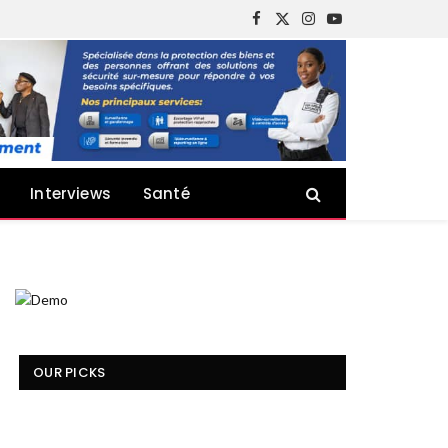
Facebook
X
Instagram
YouTube
(Twitter)
Interviews
Santé
OUR PICKS