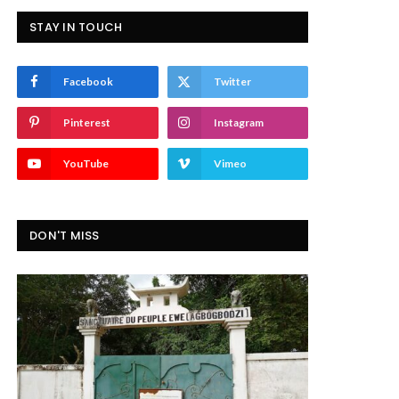
STAY IN TOUCH
Facebook
Twitter
Pinterest
Instagram
YouTube
Vimeo
DON'T MISS