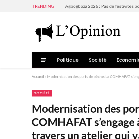
TRENDING
Agbogboza 2026 : Pas de festivités po
Politique
Société
Economi
Accueil
»
Modernisation des ports de pêche: La COMHAFAT s’engage à
SOCIÉTÉ
Modernisation des por
COMHAFAT s’engage à j
travers un atelier qui v