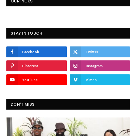
OUR PICKS
STAY IN TOUCH
Facebook
Twitter
Pinterest
Instagram
YouTube
Vimeo
DON'T MISS