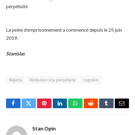
perpétuité.
La peine d’emprisonnement a commencé depuis le 25 juin
2019.
Stanislas
Nigéria
Réclusion à la perpétuité
togolais
Facebook
Twitter
Pinterest
LinkedIn
WhatsApp
Reddit
Tumblr
Email
Stan Opin