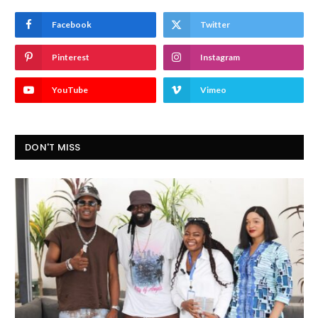
Facebook
Twitter
Pinterest
Instagram
YouTube
Vimeo
DON'T MISS