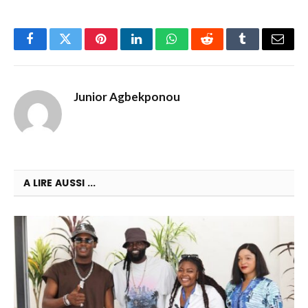
Facebook
Twitter
Pinterest
LinkedIn
WhatsApp
Reddit
Tumblr
Email
Junior Agbekponou
A LIRE AUSSI ...