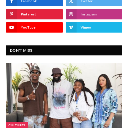
Facebook
Twitter
Pinterest
Instagram
YouTube
Vimeo
DON'T MISS
CULTURES