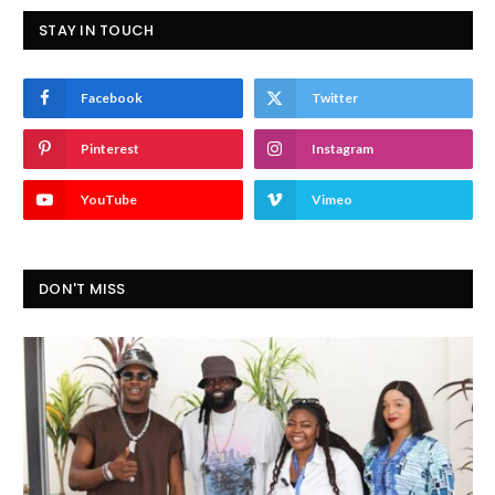
STAY IN TOUCH
Facebook
Twitter
Pinterest
Instagram
YouTube
Vimeo
DON'T MISS