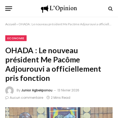
Accueil
»
OHADA : Le nouveau président Me Pacôme Adjourouvi a officiellement pris fonction
ECONOMIE
OHADA : Le nouveau
président Me Pacôme
Adjourouvi a officiellement
pris fonction
By
Junior Agbekponou
13 février 2026
Aucun commentaire
2 Mins Read