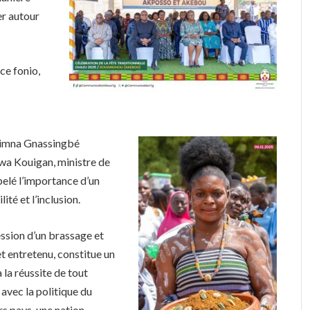
ver autour
ce fonio,
ozimna Gnassingbé
wa Kouigan, ministre de
pelé l’importance d’un
ité et l’inclusion.
ession d’un brassage et
t entretenu, constitue un
la réussite de tout
avec la politique du
urs pays, une nation