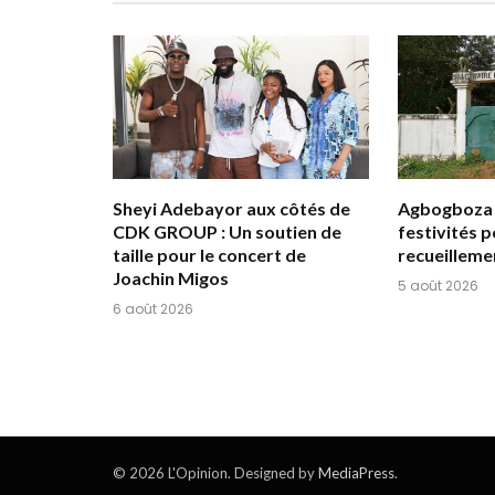
Sheyi Adebayor aux côtés de
Agbogboza 2
CDK GROUP : Un soutien de
festivités p
taille pour le concert de
recueilleme
Joachin Migos
5 août 2026
6 août 2026
© 2026 L'Opinion. Designed by
MediaPress
.