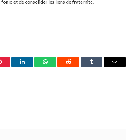
 fonio et de consolider les liens de fraternité.
Pinterest
LinkedIn
WhatsApp
Reddit
Tumblr
Email