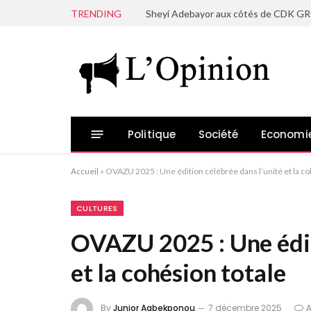
TRENDING
Politique
Société
Economi
Accueil
»
OVAZU 2025 : Une édition célébrée dans l’unité et la co
CULTURES
OVAZU 2025 : Une édit
et la cohésion totale
By
Junior Agbekponou
7 décembre 2025