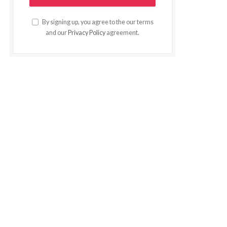
By signing up, you agree to the our terms
and our
Privacy Policy
agreement.