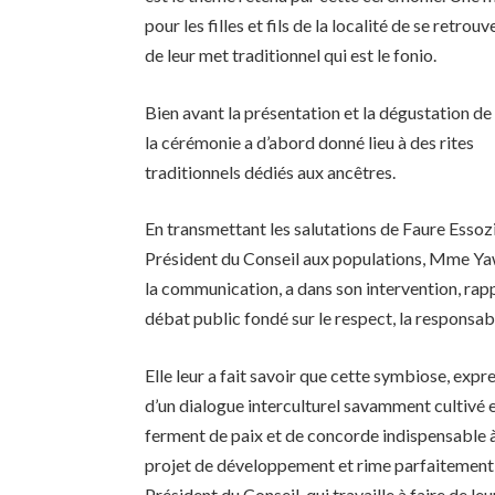
pour les filles et fils de la localité de se retrou
de leur met traditionnel qui est le fonio.
Bien avant la présentation et la dégustation de 
la cérémonie a d’abord donné lieu à des rites
traditionnels dédiés aux ancêtres.
En transmettant les salutations de Faure Ess
Président du Conseil aux populations, Mme Ya
la communication, a dans son intervention, rap
débat public fondé sur le respect, la responsabil
Elle leur a fait savoir que cette symbiose, expr
d’un dialogue interculturel savamment cultivé e
ferment de paix et de concorde indispensable à 
projet de développement et rime parfaitement 
Président du Conseil, qui travaille à faire de le