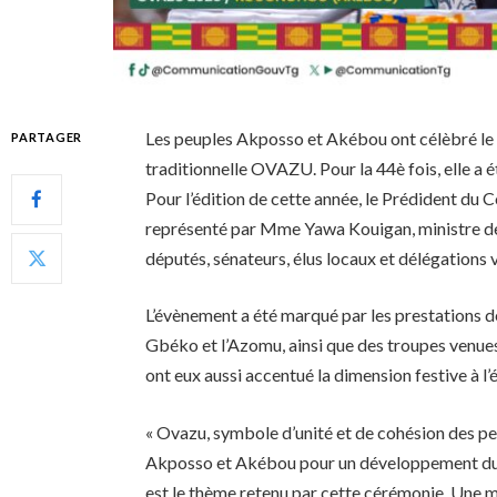
Les peuples Akposso et Akébou ont célèbré l
PARTAGER
traditionnelle OVAZU. Pour la 44è fois, elle a 
Pour l’édition de cette année, le Prédident du 
représenté par Mme Yawa Kouigan, ministre 
députés, sénateurs, élus locaux et délégations 
L’évènement a été marqué par les prestations 
Gbéko et l’Azomu, ainsi que des troupes venu
ont eux aussi accentué la dimension festive à l’
« Ovazu, symbole d’unité et de cohésion des p
Akposso et Akébou pour un développement du
est le thème retenu par cette cérémonie. Une 