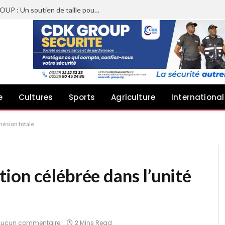
Sheyi Adebayor aux côtés de CDK GROUP : Un soutien de taille pour le concert de Joachin Migos
e
Cultures
Sports
Agriculture
International
hésion totale
ion célébrée dans l’unité
Aucun commentaire
2 Mins Read