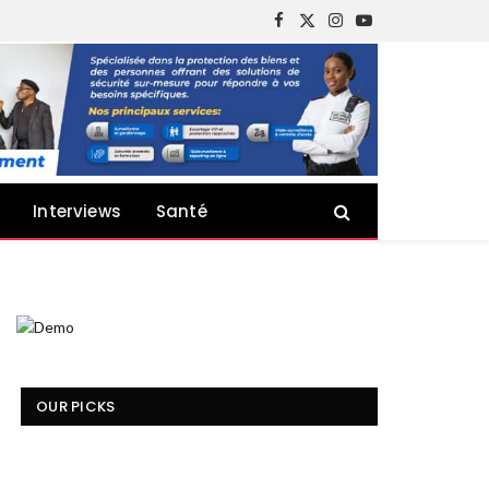
Facebook
X
Instagram
YouTube
(Twitter)
Interviews
Santé
OUR PICKS