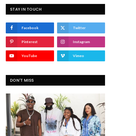
STAY IN TOUCH
Facebook
Twitter
Pinterest
Instagram
YouTube
Vimeo
DON'T MISS