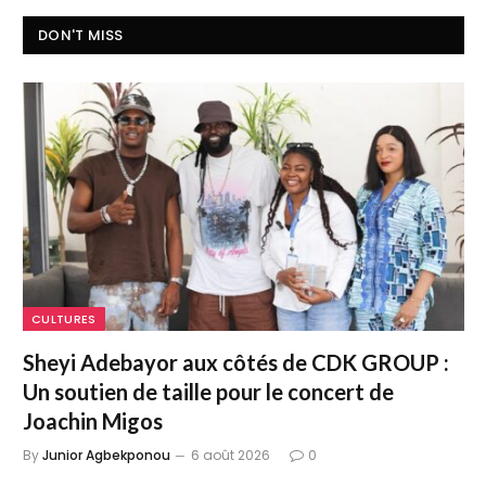
DON'T MISS
CULTURES
Sheyi Adebayor aux côtés de CDK GROUP :
Un soutien de taille pour le concert de
Joachin Migos
By
Junior Agbekponou
6 août 2026
0