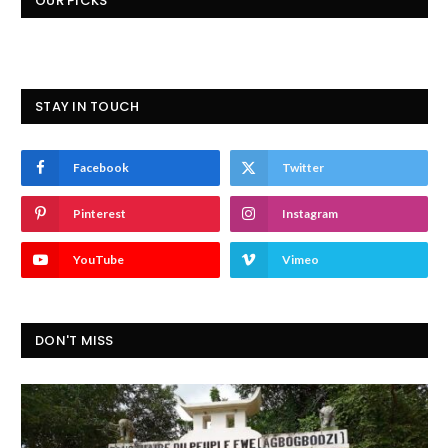
OUR PICKS
STAY IN TOUCH
Facebook
Twitter
Pinterest
Instagram
YouTube
Vimeo
DON'T MISS