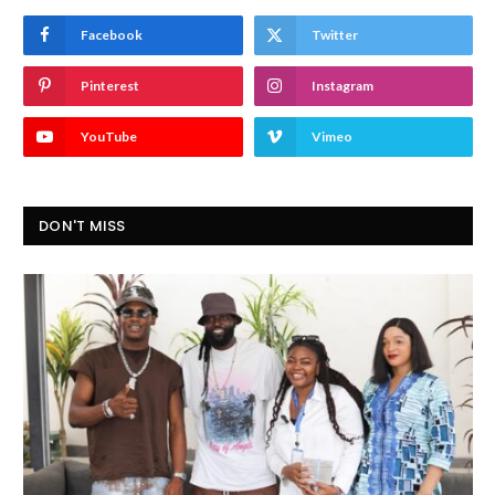
Facebook
Twitter
Pinterest
Instagram
YouTube
Vimeo
DON'T MISS