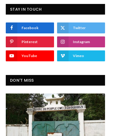
STAY IN TOUCH
Facebook
Twitter
Pinterest
Instagram
YouTube
Vimeo
DON'T MISS