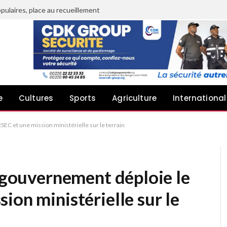
pulaires, place au recueillement
e
Cultures
Sports
Agriculture
International
SEC et une mission ministérielle sur le terrain
e gouvernement déploie le
ion ministérielle sur le