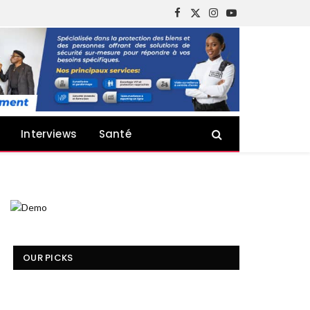
Facebook
X
Instagram
YouTube
(Twitter)
Interviews
Santé
OUR PICKS