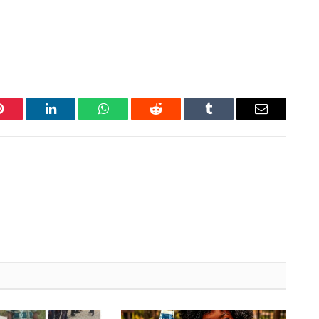
Pinterest
LinkedIn
WhatsApp
Reddit
Tumblr
Email