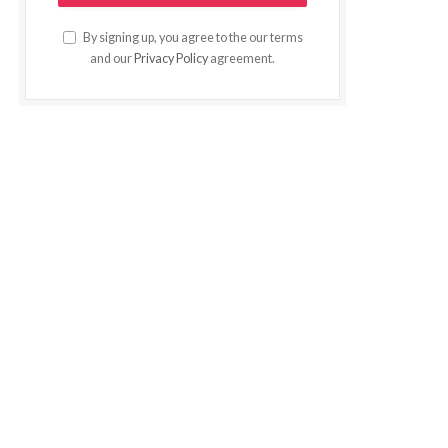
By signing up, you agree to the our terms
and our
Privacy Policy
agreement.