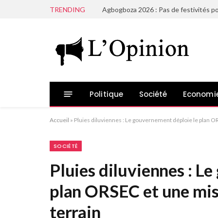
TRENDING
Agbogboza 2026 : Pas de festivités po
Politique
Société
Economi
Accueil
»
Pluies diluviennes : Le gouvernement déploie le plan OR
SOCIÉTÉ
Pluies diluviennes : L
plan ORSEC et une miss
terrain