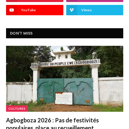
YouTube
Vimeo
DON'T MISS
CULTURES
Agbogboza 2026 : Pas de festivités
populaires, place au recueillement