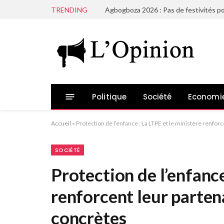
TRENDING
Agbogboza 2026 : Pas de festivités po
Politique
Société
Economi
Accueil
»
Protection de l’enfance : La LTPE et le ministère renfor
SOCIÉTÉ
Protection de l’enfance
renforcent leur parten
concrètes