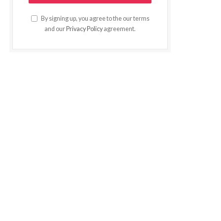
By signing up, you agree to the our terms
and our
Privacy Policy
agreement.