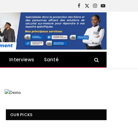
Facebook
X
Instagram
YouTube
(Twitter)
Interviews
Santé
OUR PICKS