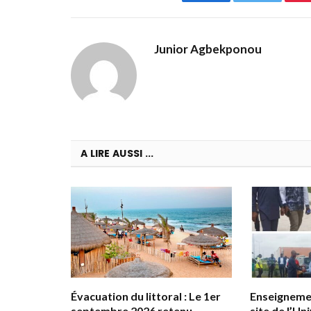
Facebook
Twitter
Junior Agbekponou
A LIRE AUSSI ...
Évacuation du littoral : Le 1er
Enseignemen
septembre 2026 retenu
site de l’Un