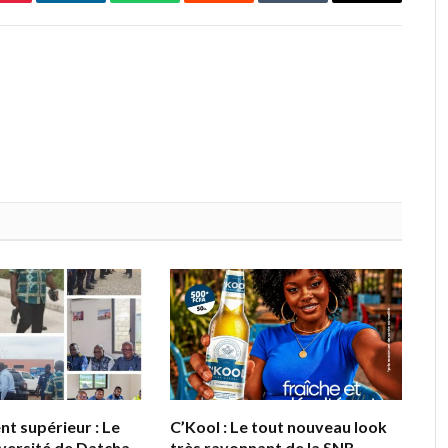
Pinterest
LinkedIn
WhatsApp
Reddit
Tumblr
Email
t supérieur : Le
C’Kool : Le tout nouveau look
iversité de Datcha
très rayonnant de la SNB