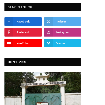
STAY IN TOUCH
Facebook
Twitter
Pinterest
Instagram
YouTube
Vimeo
DON'T MISS