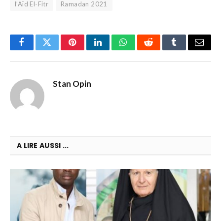
l’Aïd El-Fitr
Ramadan 2021
Facebook
Twitter
Pinterest
LinkedIn
WhatsApp
Reddit
Tumblr
Email
Stan Opin
A LIRE AUSSI ...