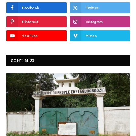
Facebook
Twitter
Pinterest
Instagram
YouTube
Vimeo
DON'T MISS