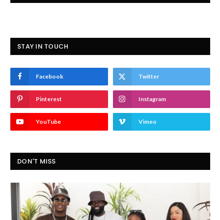
STAY IN TOUCH
Facebook
Twitter
Pinterest
Instagram
YouTube
Vimeo
DON'T MISS