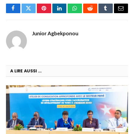
Facebook
Twitter
Pinterest
LinkedIn
WhatsApp
Reddit
Tumblr
Email
Junior Agbekponou
A LIRE AUSSI ...