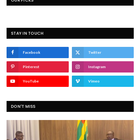
OUR PICKS
STAY IN TOUCH
Facebook
Twitter
Pinterest
Instagram
YouTube
Vimeo
DON'T MISS