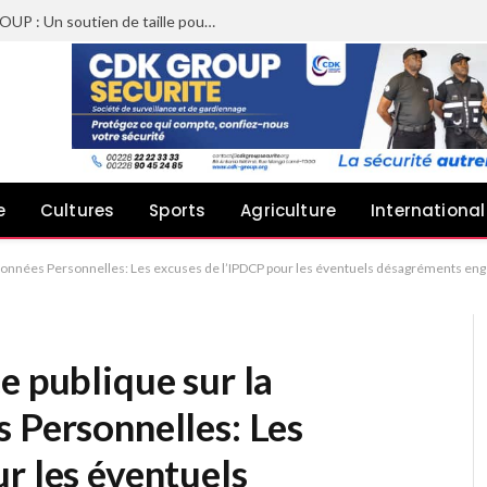
Sheyi Adebayor aux côtés de CDK GROUP : Un soutien de taille pour le concert de Joachin Migos
e
Cultures
Sports
Agriculture
International
s données Personnelles: Les excuses de l’IPDCP pour les éventuels désagréments e
e publique sur la
 Personnelles: Les
r les éventuels