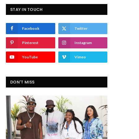
STAY IN TOUCH
Facebook
Twitter
Pinterest
Instagram
YouTube
Vimeo
DON'T MISS