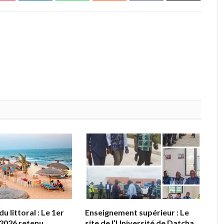
u littoral : Le 1er
Enseignement supérieur : Le
2026 retenu
site de l’Université de Datcha