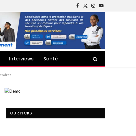
Facebook
X
Instagram
YouTube
(Twitter)
Interviews
Santé
ngendrés
OUR PICKS