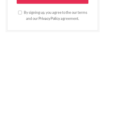
By signing up, you agree to the our terms
and our
Privacy Policy
agreement.