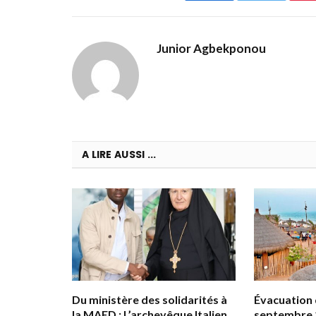
Junior Agbekponou
A LIRE AUSSI ...
Du ministère des solidarités à
Évacuation d
la MAED : L’archevêque Italien
septembre 