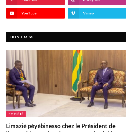
YouTube
Vimeo
DON'T MISS
SOCIÉTÉ
Limazié péyébinesso chez le Président de