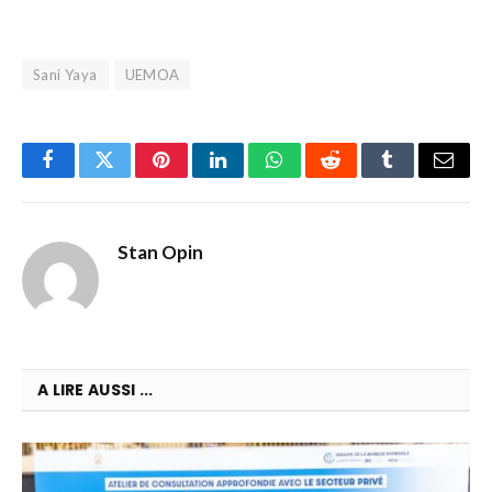
Sani Yaya
UEMOA
Facebook
Twitter
Pinterest
LinkedIn
WhatsApp
Reddit
Tumblr
Email
Stan Opin
A LIRE AUSSI ...