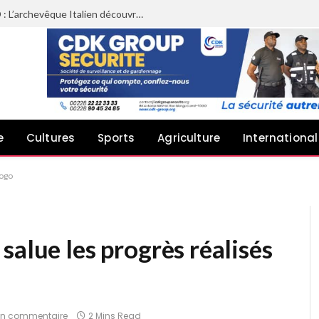
Du ministère des solidarités à la MAED : L’archevêque Italien découvre les actions sociales de la LTPE
e
Cultures
Sports
Agriculture
International
Togo
salue les progrès réalisés
n commentaire
2 Mins Read