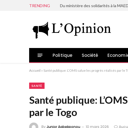
TRENDING
Politique
Société
Economi
Accueil
»
Santé publique: L’OMS salue les progrès réalisés par le 
SANTÉ
Santé publique: L’OMS 
par le Togo
By
Junior Agbekponou
10 mars 2026
Aucu