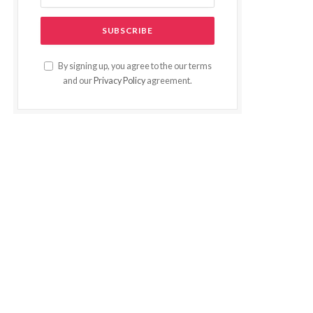
By signing up, you agree to the our terms
and our
Privacy Policy
agreement.