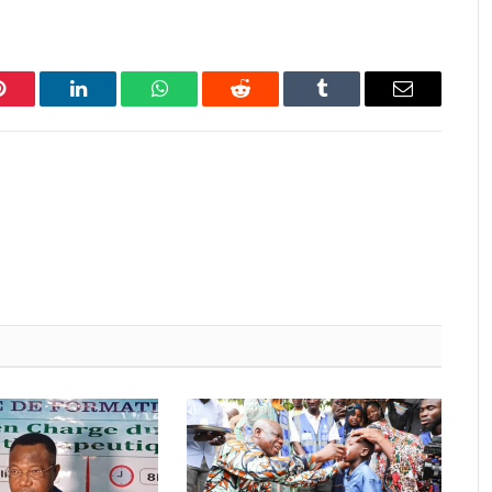
Pinterest
LinkedIn
WhatsApp
Reddit
Tumblr
Email