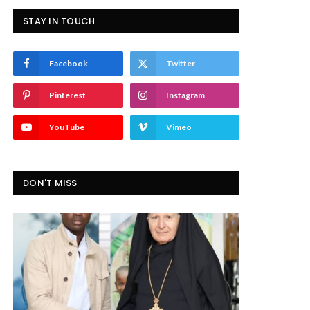
STAY IN TOUCH
Facebook
Twitter
Pinterest
Instagram
YouTube
Vimeo
DON'T MISS