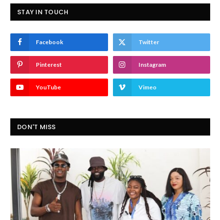
STAY IN TOUCH
Facebook
Twitter
Pinterest
Instagram
YouTube
Vimeo
DON'T MISS