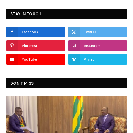
STAY IN TOUCH
Facebook
Twitter
Pinterest
Instagram
YouTube
Vimeo
DON'T MISS