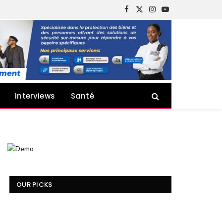
Facebook
X
Instagram
YouTube
(Twitter)
Interviews
Santé
OUR PICKS