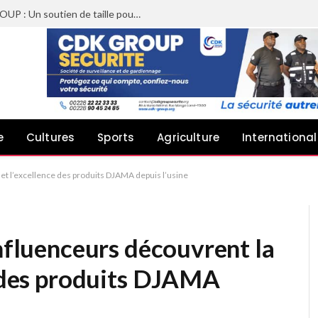
Sheyi Adebayor aux côtés de CDK GROUP : Un soutien de taille pour le concert de Joachin Migos
e
Cultures
Sports
Agriculture
International
é et l’excellence des produits DJAMA depuis l’usine
influenceurs découvrent la
e des produits DJAMA