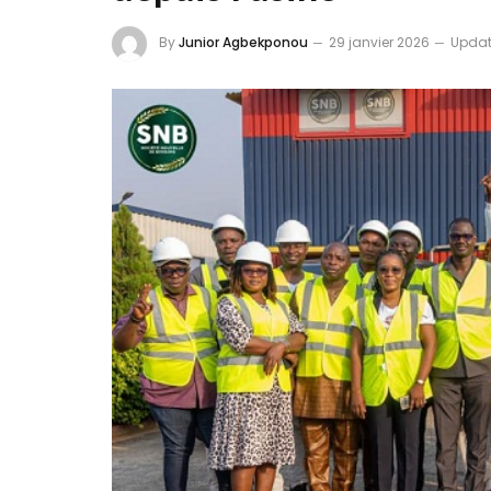
By
Junior Agbekponou
29 janvier 2026
Updat