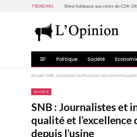
TRENDING
Politique
Société
Economi
Accueil
»
SNB : Journalistes et influenceurs découvrent la qualit
SOCIÉTÉ
SNB : Journalistes et 
qualité et l’excellenc
depuis l’usine