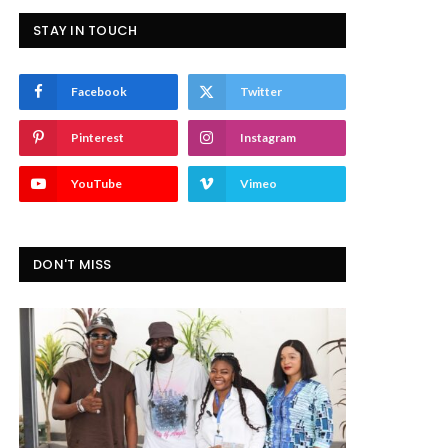
STAY IN TOUCH
Facebook
Twitter
Pinterest
Instagram
YouTube
Vimeo
DON'T MISS