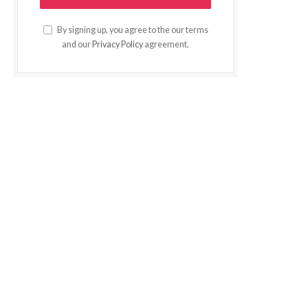
By signing up, you agree to the our terms
and our
Privacy Policy
agreement.