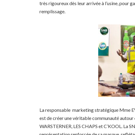
très rigoureux dès leur arrivée à l’usine, pour g
remplissage.
La responsable marketing stratégique Mme EVA
est de créer une véritable communauté autour d
WARSTERNER, LES CHAPS et C’KOOL. La SNB co
représentation renforcée de sa marque, reflétant