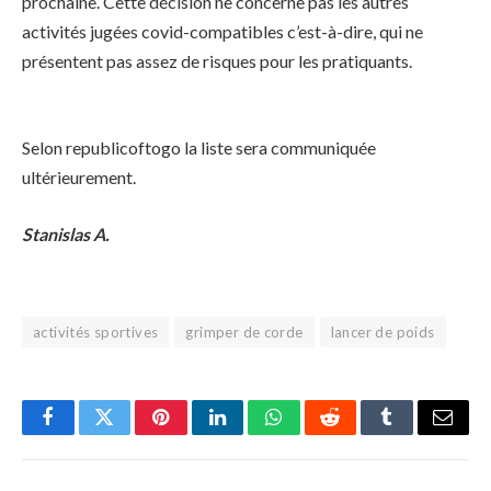
prochaine. Cette décision ne concerne pas les autres
activités jugées covid-compatibles c’est-à-dire, qui ne
présentent pas assez de risques pour les pratiquants.
Selon republicoftogo la liste sera communiquée
ultérieurement.
Stanislas A.
activités sportives
grimper de corde
lancer de poids
Facebook
Twitter
Pinterest
LinkedIn
WhatsApp
Reddit
Tumblr
Email