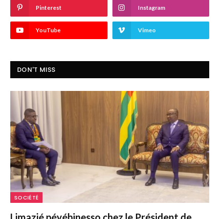
Pinterest
Instagram
YouTube
Vimeo
DON'T MISS
SOCIÉTÉ
Limazié péyébinesso chez le Président de