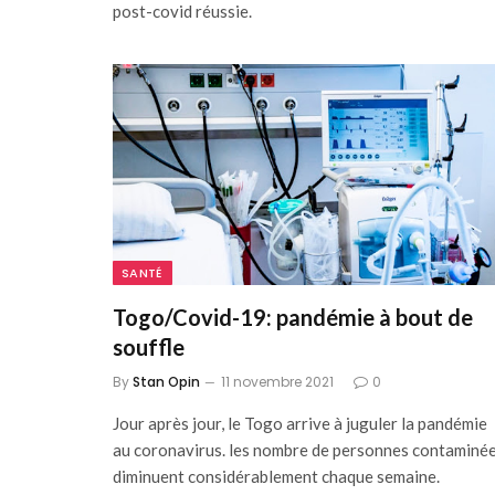
post-covid réussie.
SANTÉ
Togo/Covid-19: pandémie à bout de
souffle
By
Stan Opin
11 novembre 2021
0
Jour après jour, le Togo arrive à juguler la pandémie
au coronavirus. les nombre de personnes contaminé
diminuent considérablement chaque semaine.