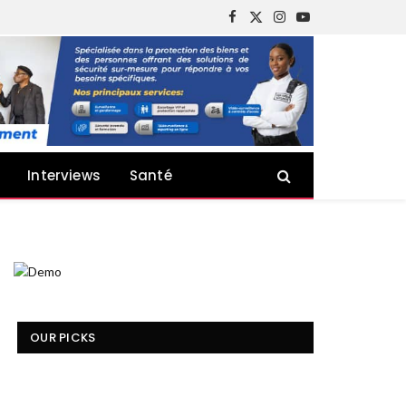
Facebook
X
Instagram
YouTube
(Twitter)
Interviews
Santé
OUR PICKS