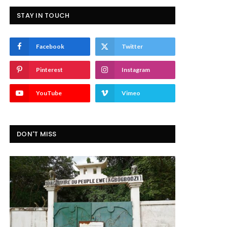
STAY IN TOUCH
Facebook
Twitter
Pinterest
Instagram
YouTube
Vimeo
DON'T MISS