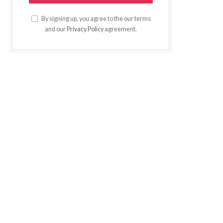
By signing up, you agree to the our terms
and our
Privacy Policy
agreement.