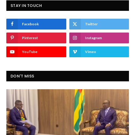
STAY IN TOUCH
Facebook
Twitter
Pinterest
Instagram
YouTube
Vimeo
DON'T MISS