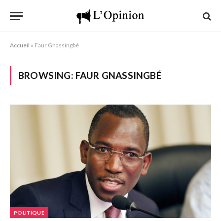
Accueil
»
Faur Gnassingbé
BROWSING:
FAUR GNASSINGBÉ
POLITIQUE