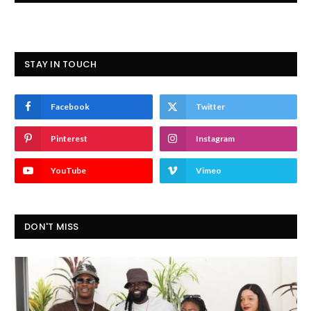
STAY IN TOUCH
Facebook
Twitter
Pinterest
Instagram
YouTube
Vimeo
DON'T MISS