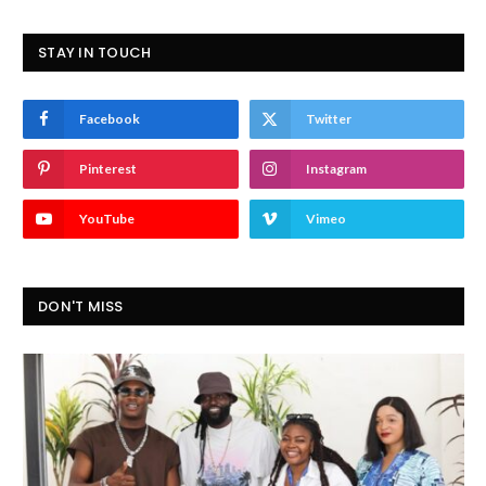
STAY IN TOUCH
Facebook
Twitter
Pinterest
Instagram
YouTube
Vimeo
DON'T MISS