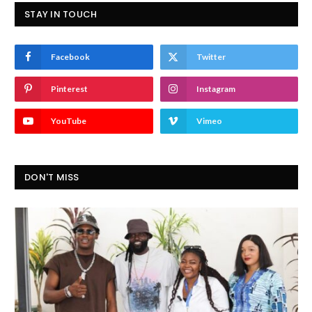
STAY IN TOUCH
Facebook
Twitter
Pinterest
Instagram
YouTube
Vimeo
DON'T MISS