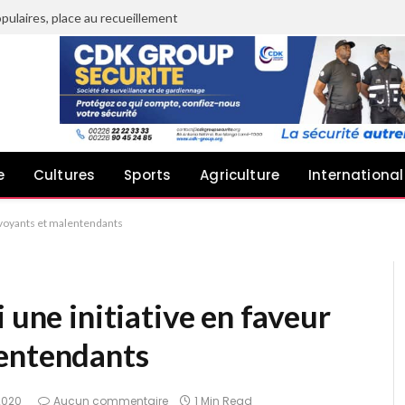
pulaires, place au recueillement
e
Cultures
Sports
Agriculture
International
alvoyants et malentendants
 une initiative en faveur
entendants
 2020
Aucun commentaire
1 Min Read