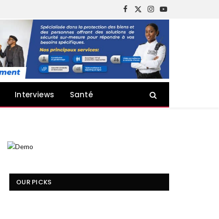
Facebook
X
Instagram
YouTube
(Twitter)
Interviews
Santé
OUR PICKS