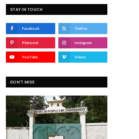
STAY IN TOUCH
Facebook
Twitter
Pinterest
Instagram
YouTube
Vimeo
DON'T MISS