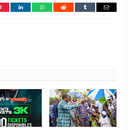
Pinterest
LinkedIn
WhatsApp
Reddit
Tumblr
Email