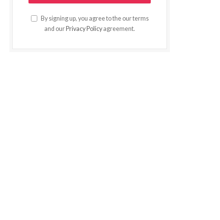
By signing up, you agree to the our terms
and our
Privacy Policy
agreement.