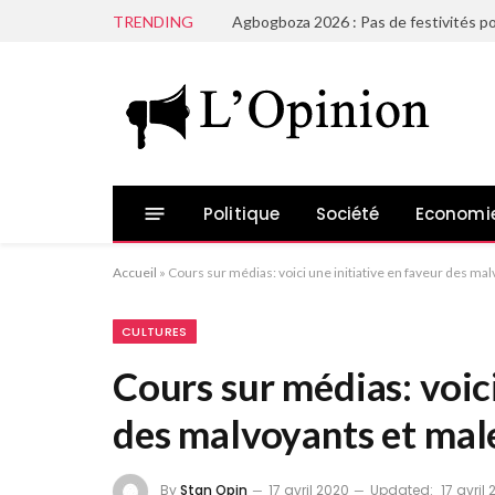
TRENDING
Agbogboza 2026 : Pas de festivités po
Politique
Société
Economi
Accueil
»
Cours sur médias: voici une initiative en faveur des m
CULTURES
Cours sur médias: voici
des malvoyants et mal
By
Stan Opin
17 avril 2020
Updated:
17 avril