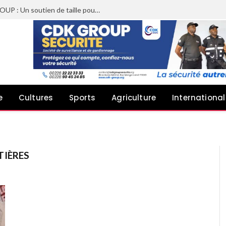
Sheyi Adebayor aux côtés de CDK GROUP : Un soutien de taille pour le concert de Joachin Migos
e
Cultures
Sports
Agriculture
International
TIÈRES