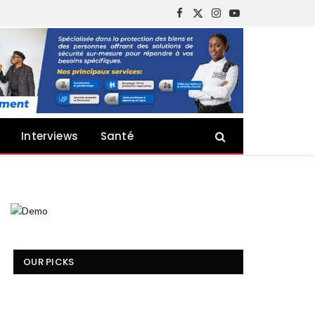
Facebook
X
Instagram
YouTube
(Twitter)
Interviews
Santé
OUR PICKS