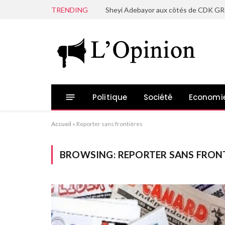
TRENDING
Politique
Société
Economi
Accueil
»
Reporter sans frontières
BROWSING:
REPORTER SANS FRON