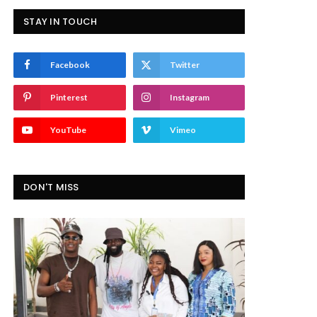
STAY IN TOUCH
Facebook
Twitter
Pinterest
Instagram
YouTube
Vimeo
DON'T MISS