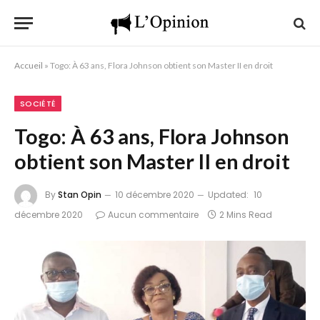
Accueil
»
Togo: À 63 ans, Flora Johnson obtient son Master II en droit
SOCIÉTÉ
Togo: À 63 ans, Flora Johnson
obtient son Master II en droit
By
Stan Opin
10 décembre 2020
Updated:
10
décembre 2020
Aucun commentaire
2 Mins Read