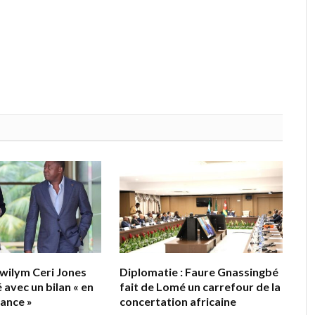
wilym Ceri Jones
Diplomatie : Faure Gnassingbé
 avec un bilan « en
fait de Lomé un carrefour de la
sance »
concertation africaine