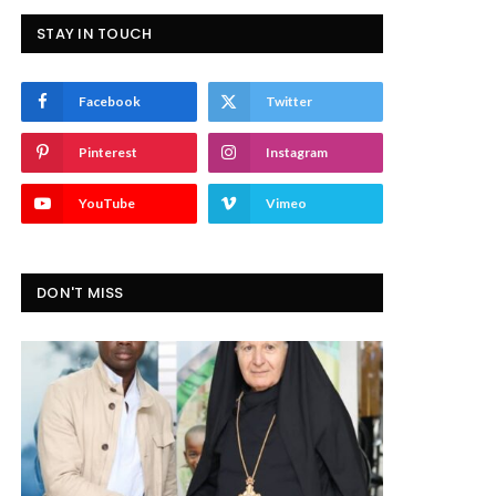
STAY IN TOUCH
Facebook
Twitter
Pinterest
Instagram
YouTube
Vimeo
DON'T MISS