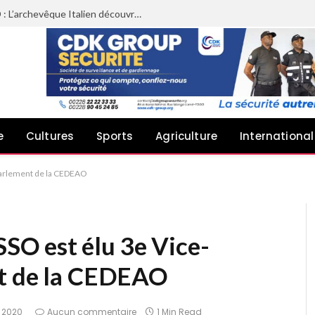
Du ministère des solidarités à la MAED : L’archevêque Italien découvre les actions sociales de la LTPE
e
Cultures
Sports
Agriculture
International
parlement de la CEDEAO
O est élu 3e Vice-
nt de la CEDEAO
 2020
Aucun commentaire
1 Min Read