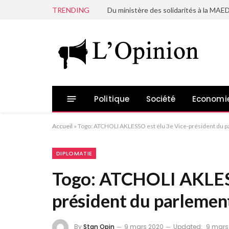
TRENDING
Politique
Société
Economi
Accueil
»
Togo: ATCHOLI AKLESSO est élu 3e Vice-président du 
DIPLOMATIE
Togo: ATCHOLI AKLESS
président du parleme
By
Stan Opin
9 mars 2020
Updated:
9 mars