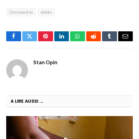
Coronavirus
décès
Facebook
Twitter
Pinterest
LinkedIn
WhatsApp
Reddit
Tumblr
Email
Stan Opin
A LIRE AUSSI ...