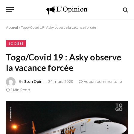
Accueil
»
Togo/Covid 19 : Asky observe la vacance forcée
SOCIÉTÉ
Togo/Covid 19 : Asky observe
la vacance forcée
By
Stan Opin
24 mars 2020
Aucun commentaire
1 Min Read