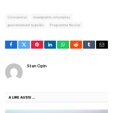
Coronavirus
enseignants volontaires
gouvernement togolais
Programme Novissi
Facebook
Twitter
Pinterest
LinkedIn
WhatsApp
Reddit
Tumblr
Email
Stan Opin
A LIRE AUSSI ...