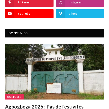
Pinterest
Instagram
YouTube
Vimeo
DON'T MISS
CULTURES
Agbogboza 2026 : Pas de festivités